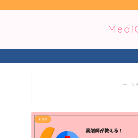
Med
― C
未分類