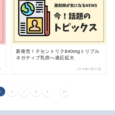
新発売！テセントリク840mgトリプル
ネガティブ乳癌へ適応拡大
日
2019年11月27日
...
5
6
7
8
9
29