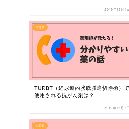
2019年12月4
未分類
TURBT（経尿道的膀胱腫瘍切除術）
使用される抗がん剤は？
2019年12月2
未分類