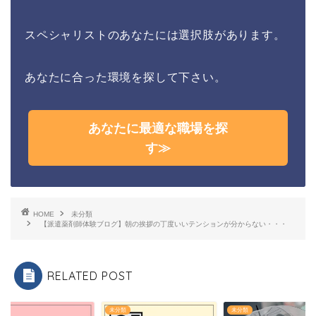
スペシャリストのあなたには選択肢があります。
あなたに合った環境を探して下さい。
あなたに最適な職場を探
す≫
HOME
未分類
【派遣薬剤師体験ブログ】朝の挨拶の丁度いいテンションが分からない・・・
RELATED POST
類
未分類
未分類