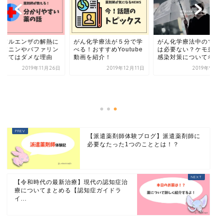
ンフルエンザの解熱に
がん化学療法が５分で学
がん化学療法中のマ
キソニンやバファリン
べる！おすすめYoutube
は必要ない？ケモ患
使ってはダメな理由
動画を紹介！
感染対策について考
2019年11月26日
2019年12月11日
2019年9
【派遣薬剤師体験ブログ】派遣薬剤師に
必要なたった1つのこととは！？
【令和時代の最新治療】現代の認知症治
療についてまとめる【認知症ガイドラ
イ...