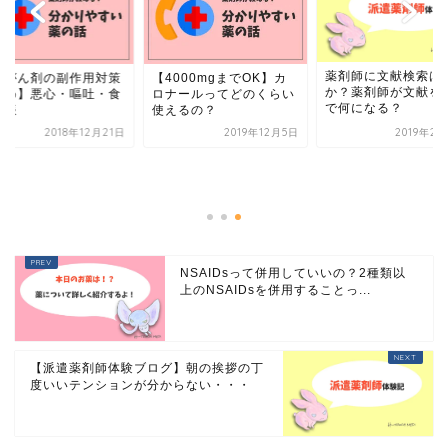
薬剤師に文献検索は
抗がん剤の副作用対策
【4000mgまでOK】カ
か？薬剤師が文献を
とめ】悪心・嘔吐・食
ロナールってどのくらい
で何になる？
不振
使えるの？
2018年12月21日
2019年12月5日
2019年2
NSAIDsって併用していいの？2種類以
上のNSAIDsを併用することっ...
【派遣薬剤師体験ブログ】朝の挨拶の丁
度いいテンションが分からない・・・