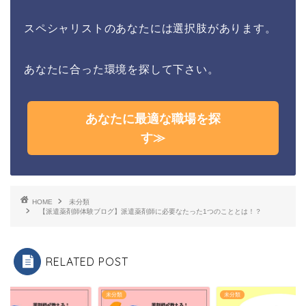
スペシャリストのあなたには選択肢があります。
あなたに合った環境を探して下さい。
あなたに最適な職場を探
す≫
HOME
未分類
【派遣薬剤師体験ブログ】派遣薬剤師に必要なたった1つのこととは！？
RELATED POST
類
未分類
未分類