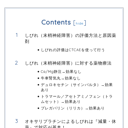
Contents
[
]
hide
しびれ（末梢神経障害）の評価方法と原因薬
剤
しびれの評価はCTCAEを使って行う
しびれ（末梢神経障害）に対する薬物療法
Ca/Mg静注→効果なし
牛車腎気丸→効果なし
デュロキセチン（サインバルタ）→効果
あり
トラマール／アセトアミノフェン（トラ
ムセット）→効果あり
プレガバリン（リリカ）→効果あり
オキサリプラチンによるしびれは『減量・休
薬』で対応が基本！