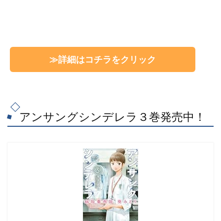
≫詳細はコチラを
クリック
アンサングシンデレラ３巻発売中！
アンサングシンデレラ 病院薬剤師 葵みどり 3 (ゼノンコ
ミックス)
created by
Rinker
徳間書店