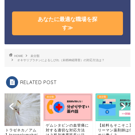
HOME
未分類
オキサリプラチンによるしびれ（末梢神経障害）の対応方法は？
RELATED POST
未分類
未分類
ゲムシタビンの血管痛に
【給料もそこそこ】サラ
対する適切な対応方法
リーマン薬剤師は何のた
トラゼネカ／アム
は？投与速度延長に注
めに働く？
tezepelumabが
意！
息の...
2020年3月4
2019年11月18日
2018年9月17日