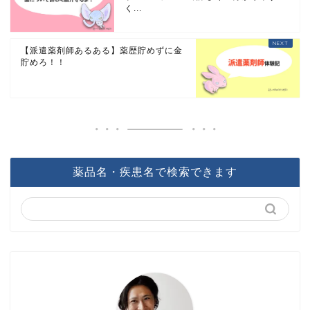
く...
【派遣薬剤師あるある】薬歴貯めずに金
貯めろ！！
薬品名・疾患名で検索できます