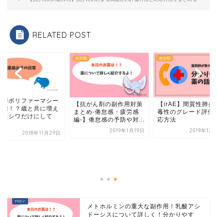
RELATED POST
類
未分類
未分類
れがポリファーマシー
【irAE】間質性肺炎
【抗がん剤の副作用対策
実態！？歳と共に増え
毒性のグレード評価
まとめ‐倦怠感・疲労感
のはシワだけにして
応方法
編‐】倦怠感の予防や対...
.
2019年1月19日
2019年12
2018年11月29日
メトホルミンの重大な副作用！乳酸アシ
ドーシスについて詳しく！分かりやす