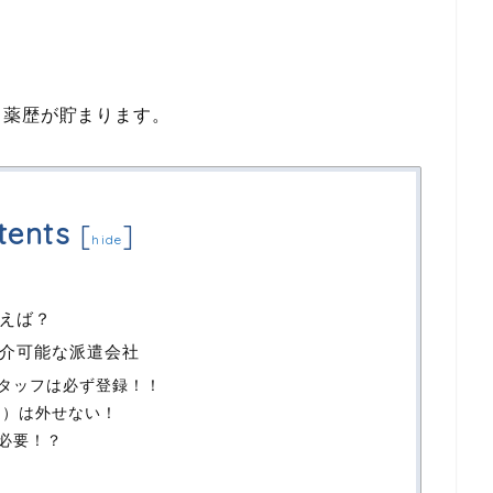
と薬歴が貯まります。
tents
[
]
hide
えば？
介可能な派遣会社
タッフは必ず登録！！
ー）は外せない！
必要！？