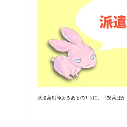
派遣薬剤師あるある
の1つに、『投薬ば