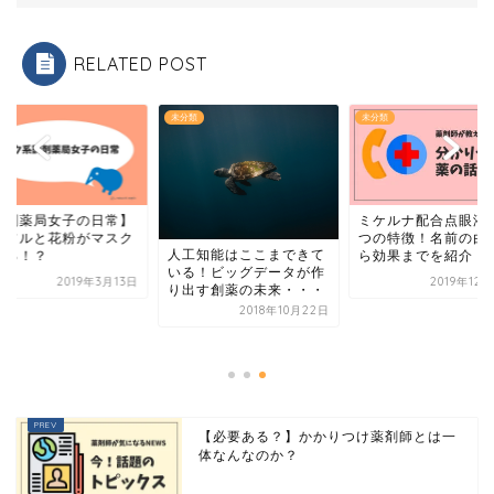
RELATED POST
類
未分類
未分類
ミケルナ配合点眼液
調剤薬局女子の日常】
つの特徴！名前の由
ンフルと花粉がマスク
人工知能はここまできて
ら効果までを紹介！
売る！？
いる！ビッグデータが作
2019年3月13日
2019年12
り出す創薬の未来・・・
2018年10月22日
【必要ある？】かかりつけ薬剤師とは一
体なんなのか？