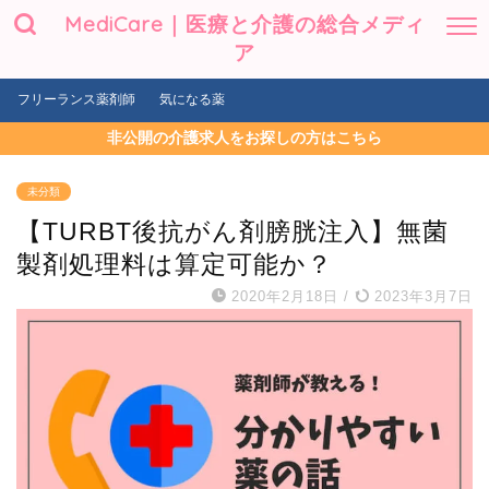
MediCare｜医療と介護の総合メディ
ア
フリーランス薬剤師
気になる薬
非公開の介護求人をお探しの方はこちら
未分類
【TURBT後抗がん剤膀胱注入】無菌
製剤処理料は算定可能か？
2020年2月18日
/
2023年3月7日