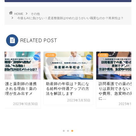
HOME
その他
今後もAIに負けない！柔道整復師はやめたほうがいい職業なのか？将来性は？
RELATED POST
他
その他
その他
問看護と薬剤師の連携
助産師の年収は？気にな
訪問看護での薬の受
注目される理由！薬の
る給料や待遇アップの方
りは原則できない｜
通整理が生み出すメ
法を解説します
や費用、急変時の対
.
に...
2023年3月30日
2023年10月30日
2023年10