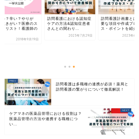
訪問看護における認知症
訪問看護計画書とは
しい？辛い？やりが
ケアの方法&認知症患者
要な項目や作成プロ
？生きがい？医療のス
さんとの関わり...
ス・ポイントを紹介
シャリスト！看護師の
.
2023年7月29日
2023年6月
2018年9月19日
訪問看護は多職種の連携が必須！薬局と
訪問看護の繋がりについて徹底解説！
ケアマネの医薬品管理における役割は？
医薬品管理の方法や連携する職種につ
い...