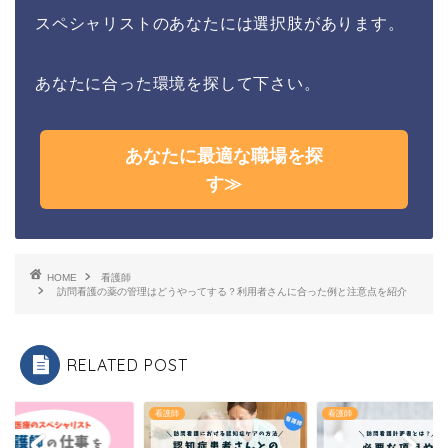
スペシャリストのあなたには選択肢があります。
あなたに合った環境を探して下さい。
あなたに最適な職場を探
す≫
HOME
看護師
訪問看護の薬の管理はどうやってする？利用者さんに合った例と注意点を紹介
RELATED POST
師
看護師
看護師