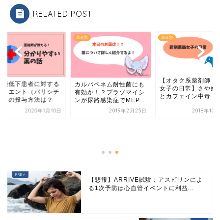
RELATED POST
類
未分類
未分類
【オタク系薬剤師！
機能低下患者に対する
カルバペネム耐性菌にも
女子の日常】さや姉
ルミエント（バリシチ
有効か！？プラゾマイシ
とカフェイン中毒
ブ）の投与方法は？
ンが尿路感染症でMEP...
2020年1月10日
2019年2月25日
2018年10
【悲報】ARRIVE試験：アスピリンによ
る1次予防は心血管イベントに利益...