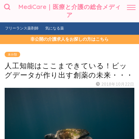
MediCare｜医療と介護の総合メディ
ア
フリーランス薬剤師
気になる薬
非公開の介護求人をお探しの方はこちら
未分類
人工知能はここまできている！ビッ
グデータが作り出す創薬の未来・・・
2018年10月22日